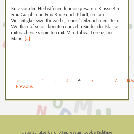
Kurz vor den Herbstferien fuhr die gesamte Klasse 4 mit
Frau Gutjahr und Frau Rude nach Plaidt, um am
Vielseitigkeitswettbewerb „Tennis“ teilzunehmen. Beim
Wettkampf selbst konnten nur zehn Kinder der Klasse
mitmachen. Es spielten mit: Mia, Tabea, Lorenz, Ben,
Marie,
[…]
Seitennummerierung
←
1
…
3
4
5
…
7
Ne
Previous
→
der
Beiträge
Datenschutzerklärung
Impressum
Cookie Richtlinie