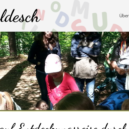
ldesch
Über
auf Entdeckungsreise durc